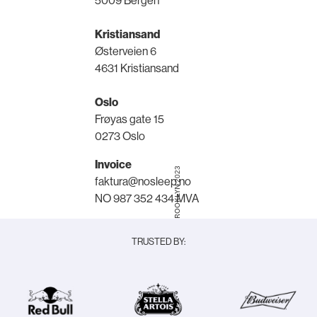
5009 Bergen
Kristiansand
Østerveien 6
4631 Kristiansand
Oslo
Frøyas gate 15
0273 Oslo
Invoice
© NOSLEEPTILLBROOKLYN 2023
faktura@nosleep.no
NO 987 352 434 MVA
TRUSTED BY: