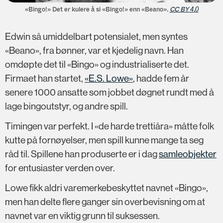
«Bingo!» Det er kulere å si «Bingo!» enn «Beano».
CC BY 4.0
Edwin så umiddelbart potensialet, men syntes
«Beano», fra bønner, var et kjedelig navn. Han
omdøpte det til «Bingo» og industrialiserte det.
Firmaet han startet,
«E.S. Lowe»
, hadde fem år
senere 1000 ansatte som jobbet døgnet rundt med å
lage bingoutstyr, og andre spill.
Timingen var perfekt. I «de harde trettiåra» måtte folk
kutte på fornøyelser, men spill kunne mange ta seg
råd til. Spillene han produserte er i dag
samleobjekter
for entusiaster verden over.
Lowe fikk aldri varemerkebeskyttet navnet «Bingo»,
men han delte flere ganger sin overbevisning om at
navnet var en viktig grunn til suksessen.