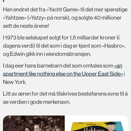
Han endret det fra «Yacht Game» til det mer spenstige
«Yahtzee» («Yatzy» på norsk), og solgte 40 millioner
sett de neste årene!
I 1973 ble selskapet solgt for 1,5 milliarder kroner (i
dagens verdi) til det som i dag er kjent som «Hasbro»,
og Edwin gikk inn i eiendomsbransjen.
I dag eier hans barnebarn det som omtales som
«an
apartment like nothing else on the Upper East Side»
i
New York.
Litt av æren for det må tilskrives bestefarens evne til å
se verdien i gode merkenavn.