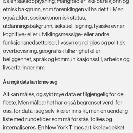
Så en saksopplysning; mangfold er ikke bare kjønn og
etnisk bakgrunn, som forenklingen vil ha det til. Men
også alder, sosioøkonomisk status,
utdanningsbakgrunn, seksuell legning, fysiske evner,
kognitive- eller utviklingsmessige- eller andre
funksjonsnedsettelser, livssyn og religiøs og politisk
overbevisning, geografisk tilhørighet eller
beliggenhet, språk og kommunikasjonsstil, arbeids og
livserfaringer mm.
Å unngå data kan lønne seg
Alt kan måles, og sykt mye data er tilgjengelig for de
fleste. Men målbarhet har også begrenset verdi for
oss, for data i seg selv ikke er innsikt, men en uendelig
liste med rundetider som må forstås, tolkes og
internaliseres. En New York Times artikkel avdekket