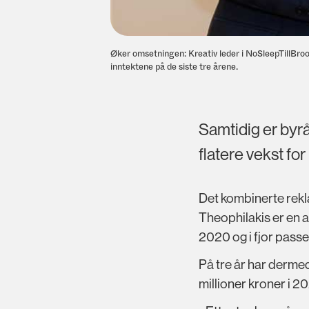
Øker omsetningen: Kreativ leder i NoSleepTillBrook
inntektene på de siste tre årene.
Samtidig er byrå
flatere vekst fo
Det kombinerte rekl
Theophilakis er en 
2020 og i fjor pass
På tre år har derme
millioner kroner i 2