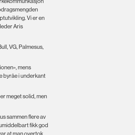
 merkekommunkasjon
 oppdragsmengden
utvikling. Vi er en
leder Aris
ull, VG, Palmesus,
llionen», mens
te byråe i underkant
n er meget solid, men
esus sammen flere av
m umiddelbart fikk god
var at man overtok