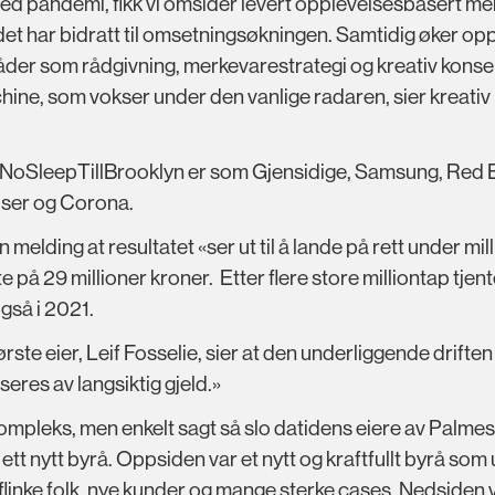
 med pandemi, fikk vi omsider levert opplevelsesbasert
og det har bidratt til omsetningsøkningen. Samtidig øker
der som rådgivning, merkevarestrategi og kreativ konsept
ine, som vokser under den vanlige radaren, sier kreativ 
 NoSleepTillBrooklyn er som Gjensidige, Samsung, Red B
ser og Corona.
n melding at resultatet «ser ut til å lande på rett under mi
 på 29 millioner kroner. Etter flere store milliontap tjen
også i 2021.
ste eier, Leif Fosselie, sier at den underliggende drifte
seres av langsiktig gjeld.»
tt kompleks, men enkelt sagt så slo datidens eiere av Palm
l ett nytt byrå. Oppsiden var et nytt og kraftfullt byrå so
flinke folk, nye kunder og mange sterke cases. Nedsiden 