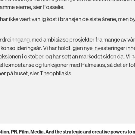
samme eierne, sier Fosselie.
har ikke vært vanlig kost i bransjen de siste årene, men b
ordreinngang, med ambisiøse prosjekter fra mange av vå
t konsolideringsår. Vi har holdt igjen nye investeringer in
eksjonen i oktober, og har sett an markedet siden da. Vi h
del kompetanse og funksjoner med Palmesus, så det er fol
r på huset, sier Theophilakis.
ion. PR. Film. Media. And the strategic and creative powers to mak