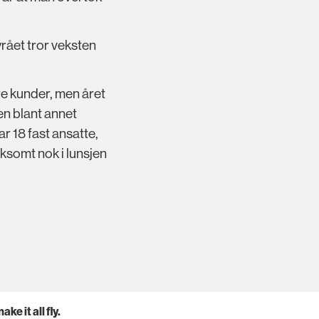
yrået tror veksten
re kunder, men året
nen blant annet
ar 18 fast ansatte,
ksomt nok i lunsjen
e it all fly.