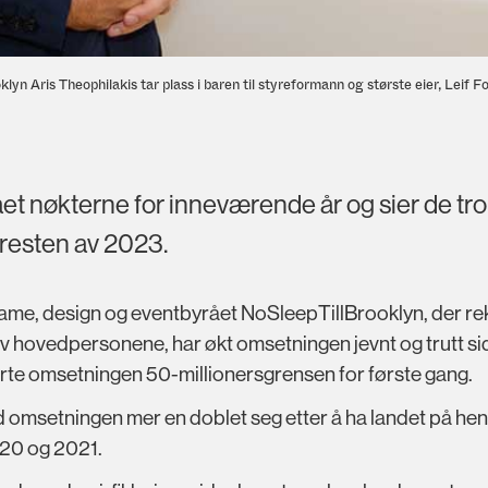
lyn Aris Theophilakis tar plass i baren til styreformann og største eier, Leif 
et nøkterne for inneværende år og sier de tro
r resten av 2023.
ame, design og eventbyrået NoSleepTillBrooklyn, der re
av hovedpersonene, har økt omsetningen jevnt og trutt si
erte omsetningen 50-millionersgrensen for første gang.
d omsetningen mer en doblet seg etter å ha landet på he
020 og 2021.