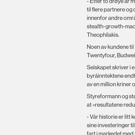
- Etter to drøye år
til flere partnere 
innenfor andre områ
stealth-growth-mach
Theophilakis.
Noen av kundene til
Twentyfour, Budwei
Selskapet skriver i e
byråinntektene endte
av en million kriner 
Styreformann og stør
at «resultatene redu
- Vår historie er li
sine investeringer ti
fart i markedet med 