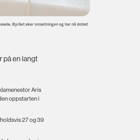
Fosselie. Byrået øker omsetningen og har nå doblet
r på en langt
klamenestor Aris
den oppstarten i
nholdsvis 27 og 39