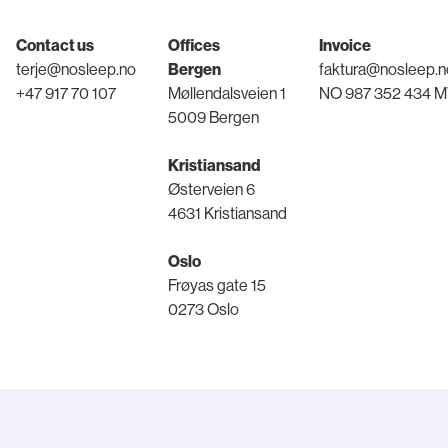
Contact us
Offices
Invoice
terje@nosleep.no
Bergen
faktura@nosleep.n
+47 917 70 107
Møllendalsveien 1
NO 987 352 434 
5009 Bergen
Kristiansand
Østerveien 6
4631 Kristiansand
Oslo
Frøyas gate 15
0273 Oslo