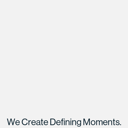
W
e
C
r
e
a
t
e
D
e
f
i
n
i
n
g
M
o
m
e
n
t
s
.