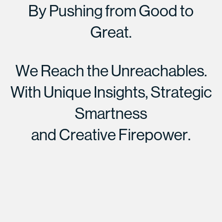
B
y
P
u
s
h
i
n
g
f
r
o
m
G
o
o
d
t
o
G
r
e
a
t
.
W
e
R
e
a
c
h
t
h
e
U
n
r
e
a
c
h
a
b
l
e
s
.
W
i
t
h
U
n
i
q
u
e
I
n
s
i
g
h
t
s
,
S
t
r
a
t
e
g
i
c
S
m
a
r
t
n
e
s
s
a
n
d
C
r
e
a
t
i
v
e
F
i
r
e
p
o
w
e
r
.