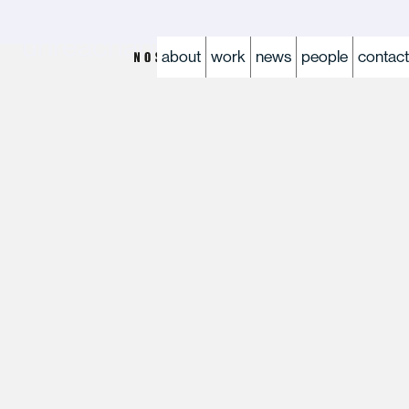
Reaching the
unreachables.
about
work
news
people
contact