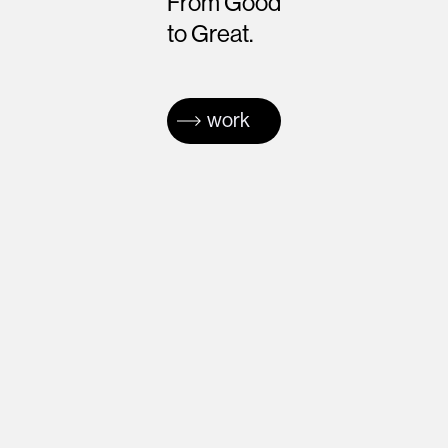
From Good
to Great.
work