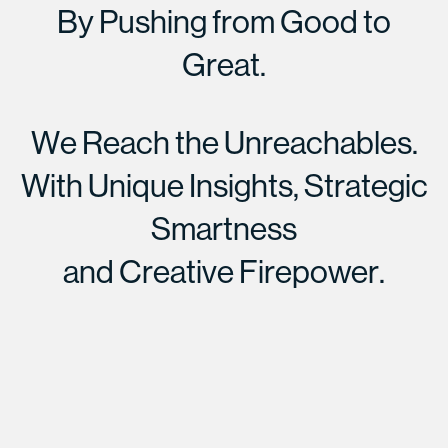
B
y
P
u
s
h
i
n
g
f
r
o
m
G
o
o
d
t
o
G
r
e
a
t
.
W
e
R
e
a
c
h
t
h
e
U
n
r
e
a
c
h
a
b
l
e
s
.
W
i
t
h
U
n
i
q
u
e
I
n
s
i
g
h
t
s
,
S
t
r
a
t
e
g
i
c
S
m
a
r
t
n
e
s
s
a
n
d
C
r
e
a
t
i
v
e
F
i
r
e
p
o
w
e
r
.