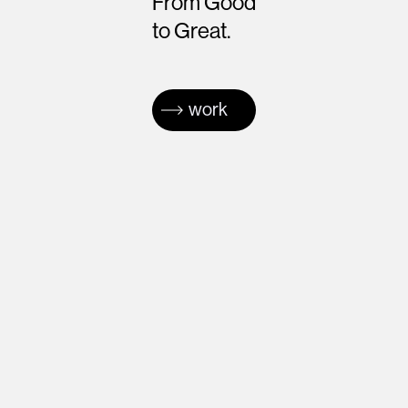
From Good
to Great.
work