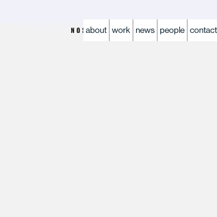
Reaching the
unreachables.
about
work
news
people
contact