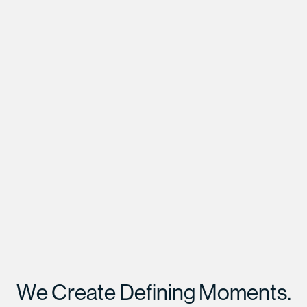
W
e
C
r
e
a
t
e
D
e
f
i
n
i
n
g
M
o
m
e
n
t
s
.